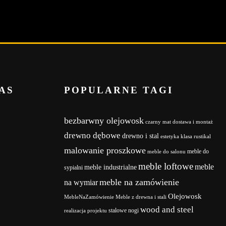
AS
POPULARNE TAGI
bezbarwny olejowosk
czarny mat
dostawa i montaż
drewno dębowe
drewno i stal
estetyka
klasa rustikal
malowanie proszkowe
meble do
meble do salonu
meble loftowe
meble
meble industrialne
sypialni
meble na zamówienie
na wymiar
Olejowosk
MebleNaZamówienie
Meble z drewna i stali
wood and steel
stalowe nogi
realizacja projektu