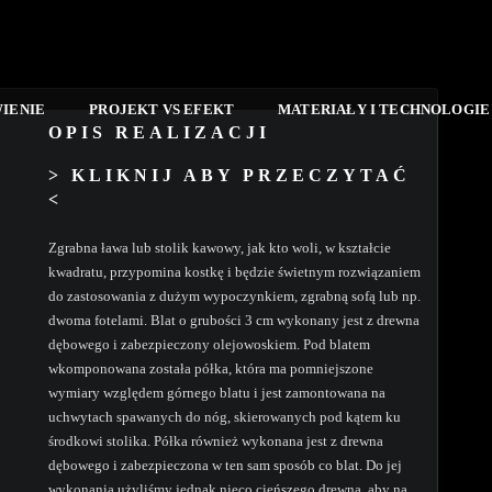
IENIE
PROJEKT VS EFEKT
MATERIAŁY I TECHNOLOGI
OPIS REALIZACJI
> KLIKNIJ ABY PRZECZYTAĆ
<
Zgrabna ława lub stolik kawowy, jak kto woli, w kształcie
kwadratu, przypomina kostkę i będzie świetnym rozwiązaniem
do zastosowania z dużym wypoczynkiem, zgrabną sofą lub np.
dwoma fotelami. Blat o grubości 3 cm wykonany jest z drewna
dębowego i zabezpieczony olejowoskiem. Pod blatem
wkomponowana została półka, która ma pomniejszone
wymiary względem górnego blatu i jest zamontowana na
uchwytach spawanych do nóg, skierowanych pod kątem ku
środkowi stolika. Półka również wykonana jest z drewna
dębowego i zabezpieczona w ten sam sposób co blat. Do jej
wykonania użyliśmy jednak nieco cieńszego drewna, aby na