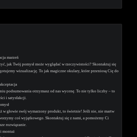
acja marzeń
yć, jak Twój pomysł może wyglądać w rzeczywistości? Skontaktuj się
ygotujemy wizualizację. To jak magiczne okulary, które przeniosą Cię do
akceptacja
niu podsumowania otrzymasz od nas wycenę. To nie tylko liczby – to
ci i satysfakcji.
pomysł
ż w głowie swój wymarzony produkt, to świetnie! Jeśli nie, nie martw
tworzymy coś wyjątkowego. Skontaktuj się z nami, a pomożemy Ci
sze rozwiązanie.
 i montaż