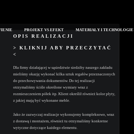
IENIE
PROJEKT VS EFEKT
MATERIAŁY I TECHNOLOGI
OPIS REALIZACJI
> KLIKNIJ ABY PRZECZYTAĆ
<
Dla firmy działającej w sąsiedztwie siedziby naszego zakładu
mieliśmy okazję wykonać kilka sztuk regałów przeznaczonych
do przechowywania dokumentów. Do tej realizacji
otrzymaliśmy ściśle określone wymiary wraz z
rozmieszczeniem półek itp. Klient określił również kolor płyty,
z jakiej mają być wykonane meble.
Jako że zazwyczaj realizacje wykonujemy kompleksowo, wraz
z dostawą i montażem, również tu otrzymaliśmy konkretne
wytyczne dotyczące każdego elementu.