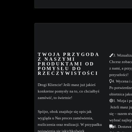
TWOJA PRZYGODA
3. Wizualiz
Z NASZYMI
Chcesz zobacz
PRODUKTAMI OD
POMYSŁU DO
z nami, a prz
RZECZYWISTOŚCI
przyszłości!
4. Wycena i 
Drogi Kliencie! Jeśli masz już jakieś
Po potwierdze
konkretne pomysły na to, co chciałbyś
obietnica jakoś
zamówić, to świetnie!
1. Wizja i 
Jeżeli masz ju
Spójrz, obok znajduje się opis jak
się – razem s
wygląda u Nas proces zamówienia,
wybrać najlep
rozliczenia oraz realizacji. W przypadku
6. Dostawa
pojawienia się jakichkolwiek