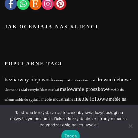
JAK OCENIAJĄ NAS KLIENCI
POPULARNE TAGI
bezbarwny olejowosk
drewno dębowe
czarny mat
dostawa i montaż
malowanie proszkowe
drewno i stal
estetyka
klasa rustikal
meble do
meble loftowe
meble na
meble industrialne
meble do sypialni
salonu
meble na zamówienie
wymiar
MebleNaZamówienie
Meble z drewna i stali
Ta strona korzysta z ciasteczek aby świadczyć usługi na
wood and steel
Olejowosk
stalowe nogi
najwyższym poziomie. Dalsze korzystanie ze strony oznacza,
realizacja projektu
że zgadzasz się na ich użycie.
Zgoda
Copyright © 2025 | Powered by Wood&Steel Design