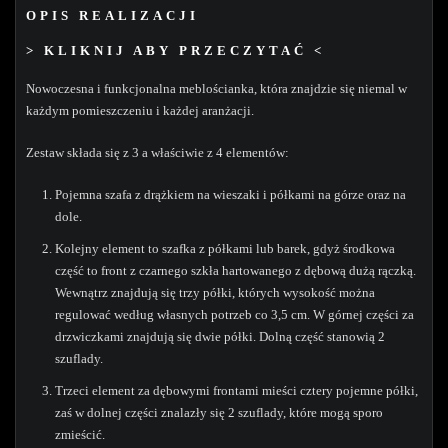
OPIS REALIZACJI
> KLIKNIJ ABY PRZECZYTAĆ <
Nowoczesna i funkcjonalna meblościanka, która znajdzie się niemal w
każdym pomieszczeniu i każdej aranżacji.
Zestaw składa się z 3 a właściwie z 4 elementów:
Pojemna szafa z drążkiem na wieszaki i półkami na górze oraz na
dole.
Kolejny element to szafka z półkami lub barek, gdyż środkowa
część to front z czarnego szkła hartowanego z dębową dużą rączką.
Wewnątrz znajdują się trzy półki, których wysokość można
regulować według własnych potrzeb co 3,5 cm. W górnej części za
drzwiczkami znajdują się dwie półki. Dolną część stanowią 2
szuflady.
Trzeci element za dębowymi frontami mieści cztery pojemne półki,
zaś w dolnej części znalazły się 2 szuflady, które mogą sporo
zmieścić.