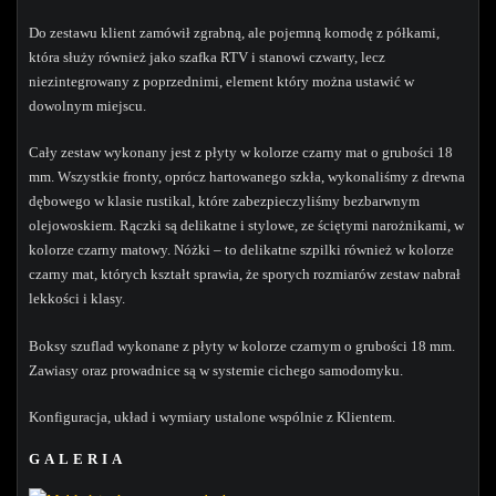
Do zestawu klient zamówił zgrabną, ale pojemną komodę z półkami,
która służy również jako szafka RTV i stanowi czwarty, lecz
niezintegrowany z poprzednimi, element który można ustawić w
dowolnym miejscu.
Cały zestaw wykonany jest z płyty w kolorze czarny mat o grubości 18
mm. Wszystkie fronty, oprócz hartowanego szkła, wykonaliśmy z drewna
dębowego w klasie rustikal, które zabezpieczyliśmy bezbarwnym
olejowoskiem. Rączki są delikatne i stylowe, ze ściętymi narożnikami, w
kolorze czarny matowy. Nóżki – to delikatne szpilki również w kolorze
czarny mat, których kształt sprawia, że sporych rozmiarów zestaw nabrał
lekkości i klasy.
Boksy szuflad wykonane z płyty w kolorze czarnym o grubości 18 mm.
Zawiasy oraz prowadnice są w systemie cichego samodomyku.
Konfiguracja, układ i wymiary ustalone wspólnie z Klientem.
GALERIA