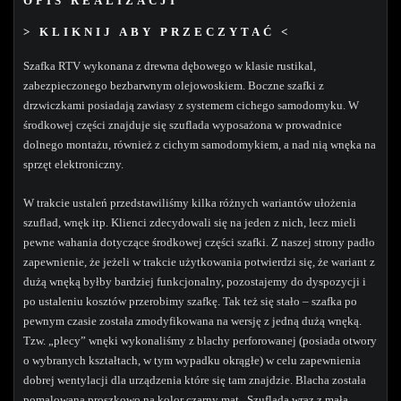
OPIS REALIZACJI
> KLIKNIJ ABY PRZECZYTAĆ <
Szafka RTV wykonana z drewna dębowego w klasie rustikal,
zabezpieczonego bezbarwnym olejowoskiem. Boczne szafki z
drzwiczkami posiadają zawiasy z systemem cichego samodomyku. W
środkowej części znajduje się szuflada wyposażona w prowadnice
dolnego montażu, również z cichym samodomykiem, a nad nią wnęka na
sprzęt elektroniczny.
W trakcie ustaleń przedstawiliśmy kilka różnych wariantów ułożenia
szuflad, wnęk itp. Klienci zdecydowali się na jeden z nich, lecz mieli
pewne wahania dotyczące środkowej części szafki. Z naszej strony padło
zapewnienie, że jeżeli w trakcie użytkowania potwierdzi się, że wariant z
dużą wnęką byłby bardziej funkcjonalny, pozostajemy do dyspozycji i
po ustaleniu kosztów przerobimy szafkę. Tak też się stało – szafka po
pewnym czasie została zmodyfikowana na wersję z jedną dużą wnęką.
Tzw. „plecy” wnęki wykonaliśmy z blachy perforowanej (posiada otwory
o wybranych kształtach, w tym wypadku okrągłe) w celu zapewnienia
dobrej wentylacji dla urządzenia które się tam znajdzie. Blacha została
pomalowana proszkowo na kolor czarny mat. Szuflada wraz z małą