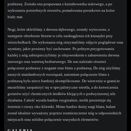
podstawę. Została ona pospawana z kształtownika stalowego, a po
wykonaniu potrzebnych otworów, pomalowana proszkowo na kolor
biały mat.
Nogi, które skleiliśmy z drewna dębowego, zostały wytoczone, a
następnie obrobione frezem w celu zaokrąglenia ich krawędzi przy
wierzchołkach. Do wykonania nóg otrzymaliśmy zdjęcie poglądowe oraz
wymiary, jakie powinny być zachowane. Po pełnym przygotowaniu
każdej z nóg zabezpieczyliśmy je olejowoskiem o zabarwieniu drewna
surowego oraz warstwą bezbarwnego. Do nas należało również
połączenie podstawy z nogami oraz blatu z podstawą. Do nóg użyliśmy
naszych standardowych rozwiązań, natomiast połączenie blatu z
podstawą było nieco bardziej skomplikowane. Do wiercenia w granicie
musieliśmy zaopatrzyć się w specjalistyczne wiertła, a do kotwiczenia
gwintów użyć chemicznych środków klejących o podwyższonej sile
działania. Całość wyszła bardzo oryginalnie, stolik prezentuje się
świetnie i cieszy oko klientki. Mimo bardzo dużej wagi blatu, balast
został idealnie wyważony poprzez rozmieszczenie nóg w odpowiednich
miejscach oraz solidne połączenie wszystkich elementów.
GALERIA