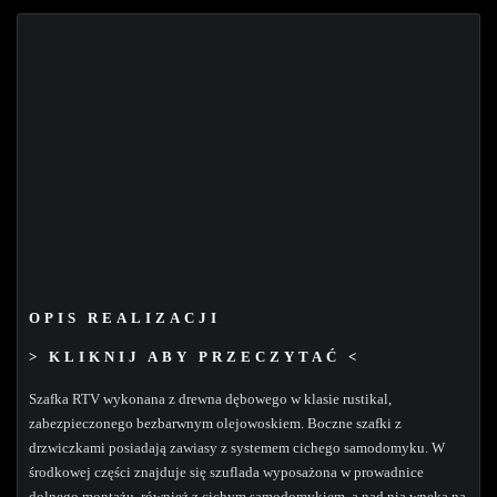
OPIS REALIZACJI
> KLIKNIJ ABY PRZECZYTAĆ <
Szafka RTV wykonana z drewna dębowego w klasie rustikal,
zabezpieczonego bezbarwnym olejowoskiem. Boczne szafki z
drzwiczkami posiadają zawiasy z systemem cichego samodomyku. W
środkowej części znajduje się szuflada wyposażona w prowadnice
dolnego montażu, również z cichym samodomykiem, a nad nią wnęka na