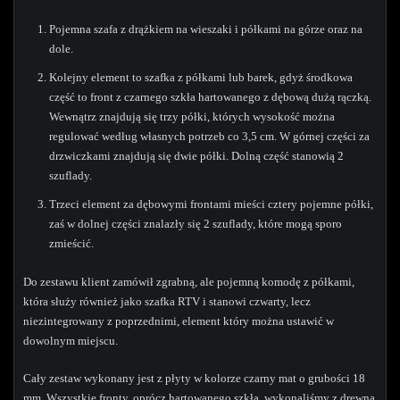
Pojemna szafa z drążkiem na wieszaki i półkami na górze oraz na
dole.
Kolejny element to szafka z półkami lub barek, gdyż środkowa
część to front z czarnego szkła hartowanego z dębową dużą rączką.
Wewnątrz znajdują się trzy półki, których wysokość można
regulować według własnych potrzeb co 3,5 cm. W górnej części za
drzwiczkami znajdują się dwie półki. Dolną część stanowią 2
szuflady.
Trzeci element za dębowymi frontami mieści cztery pojemne półki,
zaś w dolnej części znalazły się 2 szuflady, które mogą sporo
zmieścić.
Do zestawu klient zamówił zgrabną, ale pojemną komodę z półkami,
która służy również jako szafka RTV i stanowi czwarty, lecz
niezintegrowany z poprzednimi, element który można ustawić w
dowolnym miejscu.
Cały zestaw wykonany jest z płyty w kolorze czarny mat o grubości 18
mm. Wszystkie fronty, oprócz hartowanego szkła, wykonaliśmy z drewna