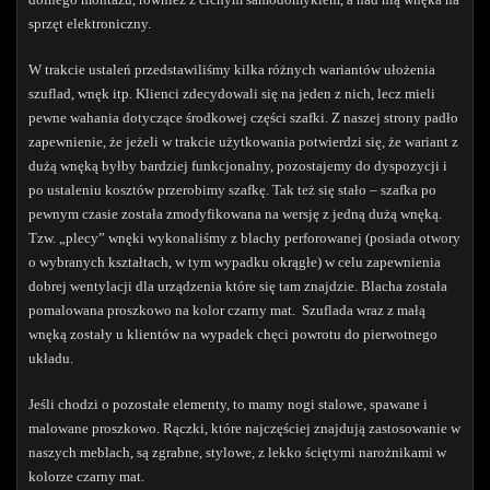
sprzęt elektroniczny.
W trakcie ustaleń przedstawiliśmy kilka różnych wariantów ułożenia
szuflad, wnęk itp. Klienci zdecydowali się na jeden z nich, lecz mieli
pewne wahania dotyczące środkowej części szafki. Z naszej strony padło
zapewnienie, że jeżeli w trakcie użytkowania potwierdzi się, że wariant z
dużą wnęką byłby bardziej funkcjonalny, pozostajemy do dyspozycji i
po ustaleniu kosztów przerobimy szafkę. Tak też się stało – szafka po
pewnym czasie została zmodyfikowana na wersję z jedną dużą wnęką.
Tzw. „plecy” wnęki wykonaliśmy z blachy perforowanej (posiada otwory
o wybranych kształtach, w tym wypadku okrągłe) w celu zapewnienia
dobrej wentylacji dla urządzenia które się tam znajdzie. Blacha została
pomalowana proszkowo na kolor czarny mat. Szuflada wraz z małą
wnęką zostały u klientów na wypadek chęci powrotu do pierwotnego
układu.
Jeśli chodzi o pozostałe elementy, to mamy nogi stalowe, spawane i
malowane proszkowo. Rączki, które najczęściej znajdują zastosowanie w
naszych meblach, są zgrabne, stylowe, z lekko ściętymi narożnikami w
kolorze czarny mat.