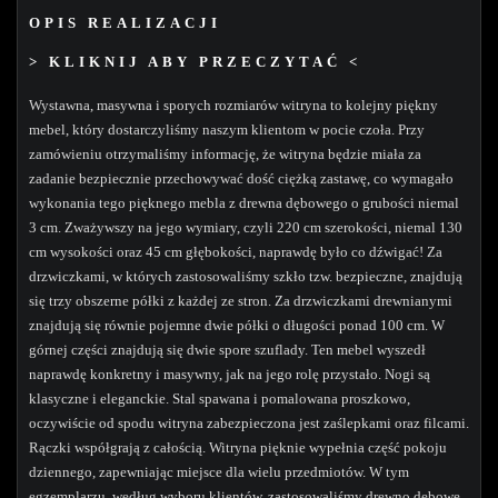
OPIS REALIZACJI
> KLIKNIJ ABY PRZECZYTAĆ <
Wystawna, masywna i sporych rozmiarów witryna to kolejny piękny
mebel, który dostarczyliśmy naszym klientom w pocie czoła. Przy
zamówieniu otrzymaliśmy informację, że witryna będzie miała za
zadanie bezpiecznie przechowywać dość ciężką zastawę, co wymagało
wykonania tego pięknego mebla z drewna dębowego o grubości niemal
3 cm. Zważywszy na jego wymiary, czyli 220 cm szerokości, niemal 130
cm wysokości oraz 45 cm głębokości, naprawdę było co dźwigać! Za
drzwiczkami, w których zastosowaliśmy szkło tzw. bezpieczne, znajdują
się trzy obszerne półki z każdej ze stron. Za drzwiczkami drewnianymi
znajdują się równie pojemne dwie półki o długości ponad 100 cm. W
górnej części znajdują się dwie spore szuflady. Ten mebel wyszedł
naprawdę konkretny i masywny, jak na jego rolę przystało. Nogi są
klasyczne i eleganckie. Stal spawana i pomalowana proszkowo,
oczywiście od spodu witryna zabezpieczona jest zaślepkami oraz filcami.
Rączki współgrają z całością. Witryna pięknie wypełnia część pokoju
dziennego, zapewniając miejsce dla wielu przedmiotów. W tym
egzemplarzu, według wyboru klientów, zastosowaliśmy drewno dębowe