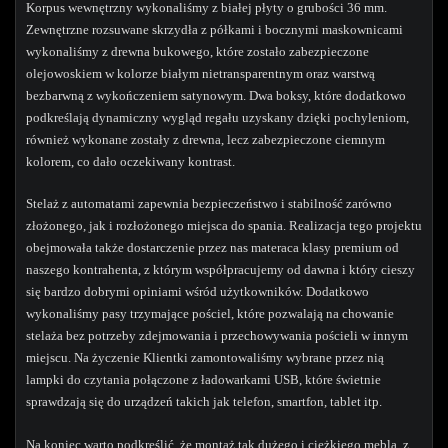
Korpus wewnętrzny wykonaliśmy z białej płyty o grubości 36 mm.
Zewnętrzne rozsuwane skrzydła z półkami i bocznymi maskownicami
wykonaliśmy z drewna bukowego, które zostało zabezpieczone
olejowoskiem w kolorze białym nietransparentnym oraz warstwą
bezbarwną z wykończeniem satynowym. Dwa boksy, które dodatkowo
podkreślają dynamiczny wygląd regału uzyskany dzięki pochyleniom,
również wykonane zostały z drewna, lecz zabezpieczone ciemnym
kolorem, co dało oczekiwany kontrast.
Stelaż z automatami zapewnia bezpieczeństwo i stabilność zarówno
złożonego, jak i rozłożonego miejsca do spania. Realizacja tego projektu
obejmowała także dostarczenie przez nas materaca klasy premium od
naszego kontrahenta, z którym współpracujemy od dawna i który cieszy
się bardzo dobrymi opiniami wśród użytkowników. Dodatkowo
wykonaliśmy pasy trzymające pościel, które pozwalają na chowanie
stelaża bez potrzeby zdejmowania i przechowywania pościeli w innym
miejscu. Na życzenie Klientki zamontowaliśmy wybrane przez nią
lampki do czytania połączone z ładowarkami USB, które świetnie
sprawdzają się do urządzeń takich jak telefon, smartfon, tablet itp.
Na koniec warto podkreślić, że montaż tak dużego i ciężkiego mebla, z