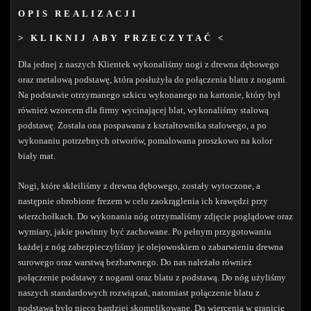
OPIS REALIZACJI
> KLIKNIJ ABY PRZECZYTAĆ <
Dla jednej z naszych Klientek wykonaliśmy nogi z drewna dębowego
oraz metalową podstawę, która posłużyła do połączenia blatu z nogami.
Na podstawie otrzymanego szkicu wykonanego na kartonie, który był
również wzorcem dla firmy wycinającej blat, wykonaliśmy stalową
podstawę. Została ona pospawana z kształtownika stalowego, a po
wykonaniu potrzebnych otworów, pomalowana proszkowo na kolor
biały mat.
Nogi, które skleiliśmy z drewna dębowego, zostały wytoczone, a
następnie obrobione frezem w celu zaokrąglenia ich krawędzi przy
wierzchołkach. Do wykonania nóg otrzymaliśmy zdjęcie poglądowe oraz
wymiary, jakie powinny być zachowane. Po pełnym przygotowaniu
każdej z nóg zabezpieczyliśmy je olejowoskiem o zabarwieniu drewna
surowego oraz warstwą bezbarwnego. Do nas należało również
połączenie podstawy z nogami oraz blatu z podstawą. Do nóg użyliśmy
naszych standardowych rozwiązań, natomiast połączenie blatu z
podstawą było nieco bardziej skomplikowane. Do wiercenia w granicie