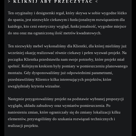
> KLIKNIJ ABY PRZECZYTAĆ <
Ten oryginalny i designerski regał, który skrywa w sobie wygodne łóżko
do spania, jest niezwykle ciekawym i funkcjonalnym rozwiązaniem dla
każdego, kto ceni estetyczny wygląd, funkcjonalność, wygodne miejsce
do snu oraz ma ograniczoną ilość metrów kwadratowych.
Ten niezwykły mebel wykonaliśmy dla Klientki, dla której mieliśmy już
wcześniej okazję realizować równie ciekawy i pełen wyzwań projekt. Na
początku Klientka przedstawiła nam swoje potrzeby, które projekt miał
spełnić. Kolejnym krokiem były pomiary w pomieszczeniu planowanego
montażu. Gdy dysponowaliśmy już odpowiednimi parametrami,
przedstawiliśmy Klientce kilka interesujących projektów, które
uwzględniały kryteria wizualne.
Następnie przygotowaliśmy projekt na podstawie wybranej propozycji
wyglądu, układu zabudowy oraz wymiarów pomieszczenia. Po
naniesieniu zmian, które ograniczały się do zmiany lokalizacji kilku
elementów, przystąpiliśmy do szukania rozwiązań technicznych i
realizacji projektu.