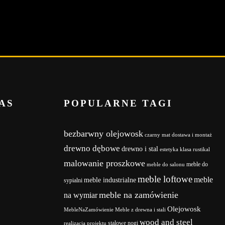
AS
POPULARNE TAGI
bezbarwny olejowosk
czarny mat
dostawa i montaż
drewno dębowe
drewno i stal
estetyka
klasa rustikal
malowanie proszkowe
meble do
meble do salonu
meble loftowe
meble
meble industrialne
sypialni
meble na zamówienie
na wymiar
Olejowosk
MebleNaZamówienie
Meble z drewna i stali
wood and steel
stalowe nogi
realizacja projektu