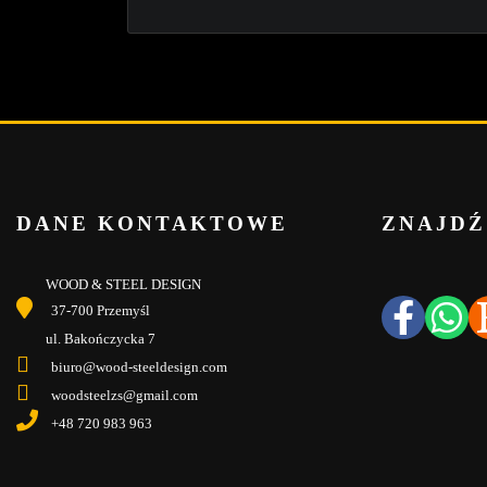
DANE KONTAKTOWE
ZNAJDŹ
WOOD & STEEL DESIGN
37-700 Przemyśl
ul. Bakończycka 7
biuro@wood-steeldesign.com
woodsteelzs@gmail.com
+48 720 983 963