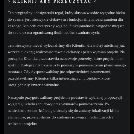
> KLIKNIJ ABY PRZECZYTAĆ <
Ten oryginalny i designerski regał, który skrywa w sobie wygodne łóżko
do spania, jest niezwykle ciekawym i funkcjonalnym rozwiązaniem dla
każdego, kto ceni estetyczny wygląd, funkcjonalność, wygodne miejsce
do snu oraz ma ograniczoną ilość metrów kwadratowych.
Ten niezwykły mebel wykonaliśmy dla Klientki, dla której mieliśmy już
wcześniej okazję realizować równie ciekawy i pełen wyzwań projekt. Na
początku Klientka przedstawiła nam swoje potrzeby, które projekt miał
spełnić. Kolejnym krokiem były pomiary w pomieszczeniu planowanego
montażu. Gdy dysponowaliśmy już odpowiednimi parametrami,
przedstawiliśmy Klientce kilka interesujących projektów, które
uwzględniały kryteria wizualne.
Następnie przygotowaliśmy projekt na podstawie wybranej propozycji
wyglądu, układu zabudowy oraz wymiarów pomieszczenia. Po
naniesieniu zmian, które ograniczały się do zmiany lokalizacji kilku
elementów, przystąpiliśmy do szukania rozwiązań technicznych i
realizacji projektu.