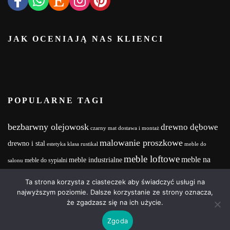
JAK OCENIAJĄ NAS KLIENCI
POPULARNE TAGI
bezbarwny olejowosk
drewno dębowe
czarny mat
dostawa i montaż
malowanie proszkowe
drewno i stal
estetyka
klasa rustikal
meble do
meble loftowe
meble na
meble industrialne
meble do sypialni
salonu
meble na zamówienie
wymiar
MebleNaZamówienie
Meble z drewna i stali
Ta strona korzysta z ciasteczek aby świadczyć usługi na
wood and steel
Olejowosk
stalowe nogi
najwyższym poziomie. Dalsze korzystanie ze strony oznacza,
realizacja projektu
że zgadzasz się na ich użycie.
Zgoda
Copyright © 2025 | Powered by Wood&Steel Design