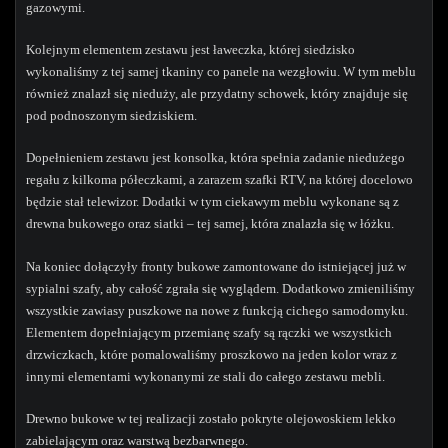
gazowymi.
Kolejnym elementem zestawu jest ławeczka, której siedzisko
wykonaliśmy z tej samej tkaniny co panele na wezgłowiu. W tym meblu
również znalazł się nieduży, ale przydatny schowek, który znajduje się
pod podnoszonym siedziskiem.
Dopełnieniem zestawu jest konsolka, która spełnia zadanie niedużego
regału z kilkoma półeczkami, a zarazem szafki RTV, na której docelowo
będzie stał telewizor. Dodatki w tym ciekawym meblu wykonane są z
drewna bukowego oraz siatki – tej samej, która znalazła się w łóżku.
Na koniec dołączyły fronty bukowe zamontowane do istniejącej już w
sypialni szafy, aby całość zgrała się wyglądem. Dodatkowo zmieniliśmy
wszystkie zawiasy puszkowe na nowe z funkcją cichego samodomyku.
Elementem dopełniającym przemianę szafy są rączki we wszystkich
drzwiczkach, które pomalowaliśmy proszkowo na jeden kolor wraz z
innymi elementami wykonanymi ze stali do całego zestawu mebli.
Drewno bukowe w tej realizacji zostało pokryte olejowoskiem lekko
zabielającym oraz warstwą bezbarwnego.