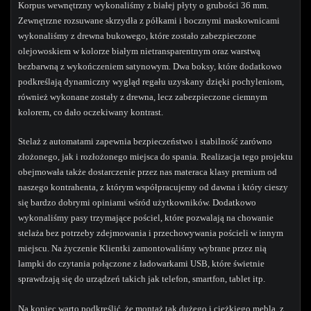
Korpus wewnętrzny wykonaliśmy z białej płyty o grubości 36 mm.
Zewnętrzne rozsuwane skrzydła z półkami i bocznymi maskownicami
wykonaliśmy z drewna bukowego, które zostało zabezpieczone
olejowoskiem w kolorze białym nietransparentnym oraz warstwą
bezbarwną z wykończeniem satynowym. Dwa boksy, które dodatkowo
podkreślają dynamiczny wygląd regału uzyskany dzięki pochyleniom,
również wykonane zostały z drewna, lecz zabezpieczone ciemnym
kolorem, co dało oczekiwany kontrast.
Stelaż z automatami zapewnia bezpieczeństwo i stabilność zarówno
złożonego, jak i rozłożonego miejsca do spania. Realizacja tego projektu
obejmowała także dostarczenie przez nas materaca klasy premium od
naszego kontrahenta, z którym współpracujemy od dawna i który cieszy
się bardzo dobrymi opiniami wśród użytkowników. Dodatkowo
wykonaliśmy pasy trzymające pościel, które pozwalają na chowanie
stelaża bez potrzeby zdejmowania i przechowywania pościeli w innym
miejscu. Na życzenie Klientki zamontowaliśmy wybrane przez nią
lampki do czytania połączone z ładowarkami USB, które świetnie
sprawdzają się do urządzeń takich jak telefon, smartfon, tablet itp.
Na koniec warto podkreślić, że montaż tak dużego i ciężkiego mebla, z