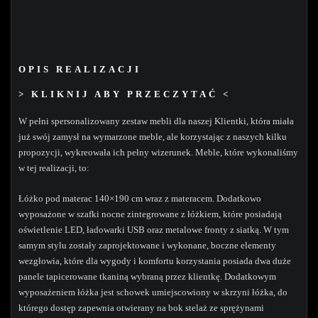
OPIS REALIZACJI
> KLIKNIJ ABY PRZECZYTAĆ <
W pełni spersonalizowany zestaw mebli dla naszej Klientki, która miała
już swój zamysł na wymarzone meble, ale korzystając z naszych kilku
propozycji, wykreowała ich pełny wizerunek. Meble, które wykonaliśmy
w tej realizacji, to:
Łóżko pod materac 140×190 cm wraz z materacem. Dodatkowo
wyposażone w szafki nocne zintegrowane z łóżkiem, które posiadają
oświetlenie LED, ładowarki USB oraz metalowe fronty z siatką. W tym
samym stylu zostały zaprojektowane i wykonane, boczne elementy
wezgłowia, które dla wygody i komfortu korzystania posiada dwa duże
panele tapicerowane tkaniną wybraną przez klientkę. Dodatkowym
wyposażeniem łóżka jest schowek umiejscowiony w skrzyni łóżka, do
którego dostęp zapewnia otwierany na bok stelaż ze sprężynami