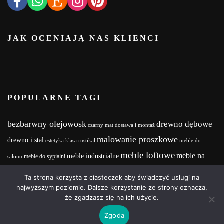
JAK OCENIAJĄ NAS KLIENCI
POPULARNE TAGI
bezbarwny olejowosk
drewno dębowe
czarny mat
dostawa i montaż
malowanie proszkowe
drewno i stal
estetyka
klasa rustikal
meble do
meble loftowe
meble na
meble industrialne
meble do sypialni
salonu
meble na zamówienie
wymiar
MebleNaZamówienie
Meble z drewna i stali
Ta strona korzysta z ciasteczek aby świadczyć usługi na
wood and steel
Olejowosk
stalowe nogi
najwyższym poziomie. Dalsze korzystanie ze strony oznacza,
realizacja projektu
że zgadzasz się na ich użycie.
Copyright © 2025 | Powered by Wood&Steel Design
Zgoda