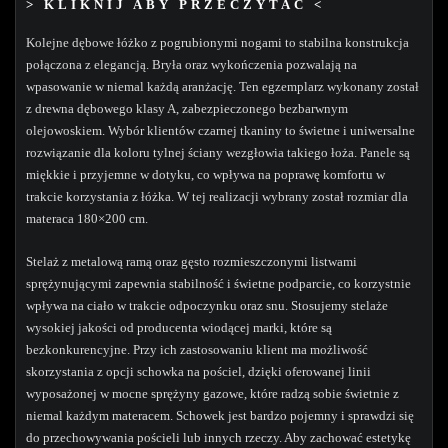
> KLIKNIJ ABY PRZECZYTAĆ <
Kolejne dębowe łóżko z pogrubionymi nogami to stabilna konstrukcja
połączona z elegancją. Bryła oraz wykończenia pozwalają na
wpasowanie w niemal każdą aranżację. Ten egzemplarz wykonany został
z drewna dębowego klasy A, zabezpieczonego bezbarwnym
olejowoskiem. Wybór klientów czarnej tkaniny to świetne i uniwersalne
rozwiązanie dla koloru tylnej ściany wezgłowia takiego łoża. Panele są
miękkie i przyjemne w dotyku, co wpływa na poprawę komfortu w
trakcie korzystania z łóżka. W tej realizacji wybrany został rozmiar dla
materaca 180×200 cm.
Stelaż z metalową ramą oraz gęsto rozmieszczonymi listwami
sprężynującymi zapewnia stabilność i świetne podparcie, co korzystnie
wpływa na ciało w trakcie odpoczynku oraz snu. Stosujemy stelaże
wysokiej jakości od producenta wiodącej marki, które są
bezkonkurencyjne. Przy ich zastosowaniu klient ma możliwość
skorzystania z opcji schowka na pościel, dzięki oferowanej linii
wyposażonej w mocne sprężyny gazowe, które radzą sobie świetnie z
niemal każdym materacem. Schowek jest bardzo pojemny i sprawdzi się
do przechowywania pościeli lub innych rzeczy. Aby zachować estetykę