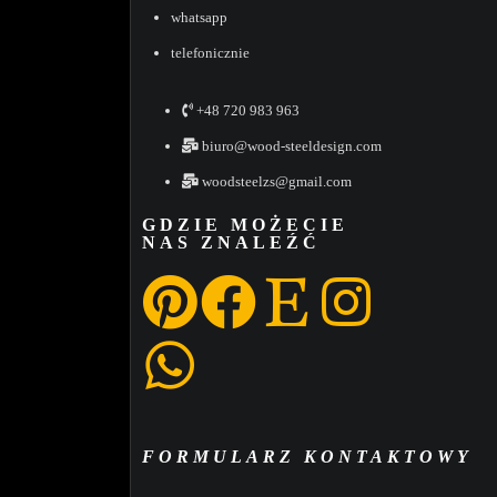
whatsapp
telefonicznie
+48 720 983 963
biuro@wood-steeldesign.com
woodsteelzs@gmail.com
GDZIE MOŻECIE
NAS ZNALEŹĆ
FORMULARZ KONTAKTOWY