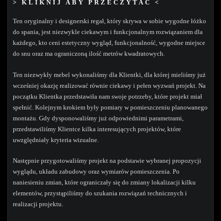
> KLIKNIJ ABY PRZECZYTAĆ <
Ten oryginalny i designerski regał, który skrywa w sobie wygodne łóżko
do spania, jest niezwykle ciekawym i funkcjonalnym rozwiązaniem dla
każdego, kto ceni estetyczny wygląd, funkcjonalność, wygodne miejsce
do snu oraz ma ograniczoną ilość metrów kwadratowych.
Ten niezwykły mebel wykonaliśmy dla Klientki, dla której mieliśmy już
wcześniej okazję realizować równie ciekawy i pełen wyzwań projekt. Na
początku Klientka przedstawiła nam swoje potrzeby, które projekt miał
spełnić. Kolejnym krokiem były pomiary w pomieszczeniu planowanego
montażu. Gdy dysponowaliśmy już odpowiednimi parametrami,
przedstawiliśmy Klientce kilka interesujących projektów, które
uwzględniały kryteria wizualne.
Następnie przygotowaliśmy projekt na podstawie wybranej propozycji
wyglądu, układu zabudowy oraz wymiarów pomieszczenia. Po
naniesieniu zmian, które ograniczały się do zmiany lokalizacji kilku
elementów, przystąpiliśmy do szukania rozwiązań technicznych i
realizacji projektu.