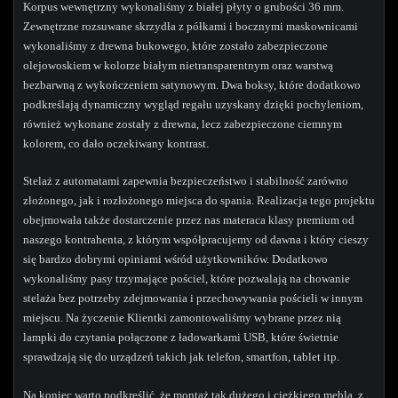
Korpus wewnętrzny wykonaliśmy z białej płyty o grubości 36 mm.
Zewnętrzne rozsuwane skrzydła z półkami i bocznymi maskownicami
wykonaliśmy z drewna bukowego, które zostało zabezpieczone
olejowoskiem w kolorze białym nietransparentnym oraz warstwą
bezbarwną z wykończeniem satynowym. Dwa boksy, które dodatkowo
podkreślają dynamiczny wygląd regału uzyskany dzięki pochyleniom,
również wykonane zostały z drewna, lecz zabezpieczone ciemnym
kolorem, co dało oczekiwany kontrast.
Stelaż z automatami zapewnia bezpieczeństwo i stabilność zarówno
złożonego, jak i rozłożonego miejsca do spania. Realizacja tego projektu
obejmowała także dostarczenie przez nas materaca klasy premium od
naszego kontrahenta, z którym współpracujemy od dawna i który cieszy
się bardzo dobrymi opiniami wśród użytkowników. Dodatkowo
wykonaliśmy pasy trzymające pościel, które pozwalają na chowanie
stelaża bez potrzeby zdejmowania i przechowywania pościeli w innym
miejscu. Na życzenie Klientki zamontowaliśmy wybrane przez nią
lampki do czytania połączone z ładowarkami USB, które świetnie
sprawdzają się do urządzeń takich jak telefon, smartfon, tablet itp.
Na koniec warto podkreślić, że montaż tak dużego i ciężkiego mebla, z