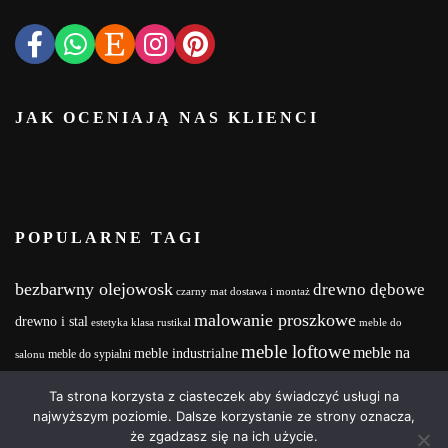
JAK OCENIAJĄ NAS KLIENCI
POPULARNE TAGI
bezbarwny olejowosk
drewno dębowe
czarny mat
dostawa i montaż
malowanie proszkowe
drewno i stal
estetyka
klasa rustikal
meble do
meble loftowe
meble na
meble industrialne
meble do sypialni
salonu
meble na zamówienie
wymiar
MebleNaZamówienie
Meble z drewna i stali
Ta strona korzysta z ciasteczek aby świadczyć usługi na
wood and steel
Olejowosk
stalowe nogi
najwyższym poziomie. Dalsze korzystanie ze strony oznacza,
realizacja projektu
że zgadzasz się na ich użycie.