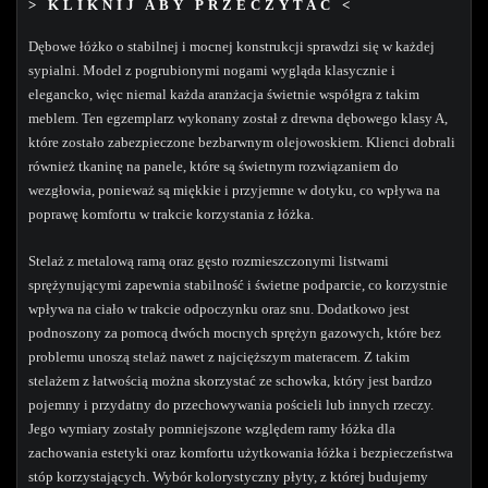
> KLIKNIJ ABY PRZECZYTAĆ <
Dębowe łóżko o stabilnej i mocnej konstrukcji sprawdzi się w każdej
sypialni. Model z pogrubionymi nogami wygląda klasycznie i
elegancko, więc niemal każda aranżacja świetnie współgra z takim
meblem. Ten egzemplarz wykonany został z drewna dębowego klasy A,
które zostało zabezpieczone bezbarwnym olejowoskiem. Klienci dobrali
również tkaninę na panele, które są świetnym rozwiązaniem do
wezgłowia, ponieważ są miękkie i przyjemne w dotyku, co wpływa na
poprawę komfortu w trakcie korzystania z łóżka.
Stelaż z metalową ramą oraz gęsto rozmieszczonymi listwami
sprężynującymi zapewnia stabilność i świetne podparcie, co korzystnie
wpływa na ciało w trakcie odpoczynku oraz snu. Dodatkowo jest
podnoszony za pomocą dwóch mocnych sprężyn gazowych, które bez
problemu unoszą stelaż nawet z najcięższym materacem. Z takim
stelażem z łatwością można skorzystać ze schowka, który jest bardzo
pojemny i przydatny do przechowywania pościeli lub innych rzeczy.
Jego wymiary zostały pomniejszone względem ramy łóżka dla
zachowania estetyki oraz komfortu użytkowania łóżka i bezpieczeństwa
stóp korzystających. Wybór kolorystyczny płyty, z której budujemy