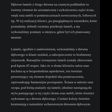
Dębowe lamele z litego drewna na czarnym podkładzie to
świetny element do urozmaicenia i wykończenia części ścian,
wnęk oraz mebli w pomieszczeniach nowoczesnych, loftowych
itp. W tej realizacji klienci, po przeglądnięciu wzorników, które
posiadamy, dobrali wymiary przekroju lameli, a my
wykonaliśmy pomiary w miejscu, gdzie był ich planowany
montaż.
Lamele, zgodnie z zamówieniem, wykonaliśmy z drewna
dębowego w klasie rustikal, a zabezpieczenie to bezbarwny
olejowosk. Krawędzie zewnętrzne lameli zostały sfrezowane
pod kątem 45 stopni. Jako że w domu klientów salon oraz
kuchnia są w bezpośrednim sąsiedztwie, ten świetnie
prezentujący się element dopełnił oba pomieszczenia,
wprowadzając harmonijne powiązanie. Ściana w salonie oraz
wyspa, pod którą znalazły się lamele, idealnie nawiązują do
stylu panującego w tej części domu oraz mebli, które również
wykonane są z drewna dębowego. Ciemne kolory świetnie
kontrastują z naturalnie wybarwionym drewnem dębowym.