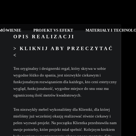
AMÓWIENIE
PROJEKT VS EFEKT
MATERIAŁY I TECHNOL
OPIS REALIZACJI
> KLIKNIJ ABY PRZECZYTAĆ
<
Ten oryginalny i designerski regał, który skrywa w sobie
wygodne łóżko do spania, jest niezwykle ciekawym i
funkcjonalnym rozwiązaniem dla każdego, kto ceni estetyczny
wygląd, funkcjonalność, wygodne miejsce do snu oraz ma
ograniczoną ilość metrów kwadratowych.
Ten niezwykły mebel wykonaliśmy dla Klientki, dla której
mieliśmy już wcześniej okazję realizować równie ciekawy i
pełen wyzwań projekt. Na początku Klientka przedstawiła nam
swoje potrzeby, które projekt miał spełnić. Kolejnym krokiem