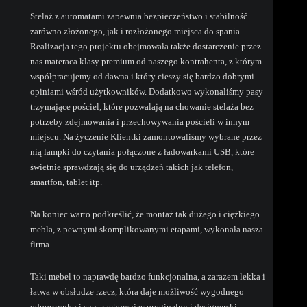
Stelaż z automatami zapewnia bezpieczeństwo i stabilność
zarówno złożonego, jak i rozłożonego miejsca do spania.
Realizacja tego projektu obejmowała także dostarczenie przez
nas materaca klasy premium od naszego kontrahenta, z którym
współpracujemy od dawna i który cieszy się bardzo dobrymi
opiniami wśród użytkowników. Dodatkowo wykonaliśmy pasy
trzymające pościel, które pozwalają na chowanie stelaża bez
potrzeby zdejmowania i przechowywania pościeli w innym
miejscu. Na życzenie Klientki zamontowaliśmy wybrane przez
nią lampki do czytania połączone z ładowarkami USB, które
świetnie sprawdzają się do urządzeń takich jak telefon,
smartfon, tablet itp.
Na koniec warto podkreślić, że montaż tak dużego i ciężkiego
mebla, z pewnymi skomplikowanymi etapami, wykonała nasza
firma.
Taki mebel to naprawdę bardzo funkcjonalna, a zarazem lekka i
łatwa w obsłudze rzecz, która daje możliwość wygodnego
odpoczynku i snu, zachowując oryginalny i designerski