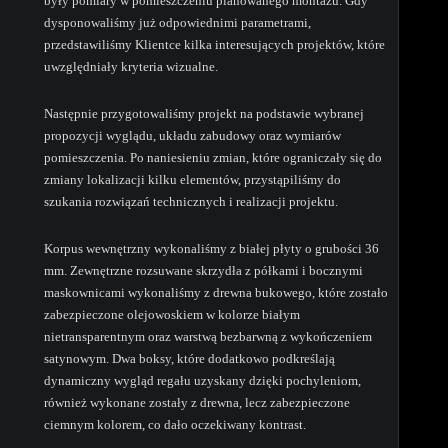
były pomiary w pomieszczeniu planowanego montażu. Gdy
dysponowaliśmy już odpowiednimi parametrami,
przedstawiliśmy Klientce kilka interesujących projektów, które
uwzględniały kryteria wizualne.
Następnie przygotowaliśmy projekt na podstawie wybranej
propozycji wyglądu, układu zabudowy oraz wymiarów
pomieszczenia. Po naniesieniu zmian, które ograniczały się do
zmiany lokalizacji kilku elementów, przystąpiliśmy do
szukania rozwiązań technicznych i realizacji projektu.
Korpus wewnętrzny wykonaliśmy z białej płyty o grubości 36
mm. Zewnętrzne rozsuwane skrzydła z półkami i bocznymi
maskownicami wykonaliśmy z drewna bukowego, które zostało
zabezpieczone olejowoskiem w kolorze białym
nietransparentnym oraz warstwą bezbarwną z wykończeniem
satynowym. Dwa boksy, które dodatkowo podkreślają
dynamiczny wygląd regału uzyskany dzięki pochyleniom,
również wykonane zostały z drewna, lecz zabezpieczone
ciemnym kolorem, co dało oczekiwany kontrast.