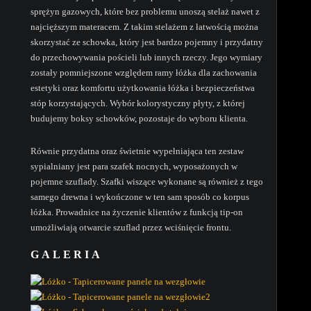
sprężyn gazowych, które bez problemu unoszą stelaż nawet z
najcięższym materacem. Z takim stelażem z łatwością można
skorzystać ze schowka, który jest bardzo pojemny i przydatny
do przechowywania pościeli lub innych rzeczy. Jego wymiary
zostały pomniejszone względem ramy łóżka dla zachowania
estetyki oraz komfortu użytkowania łóżka i bezpieczeństwa
stóp korzystających. Wybór kolorystyczny płyty, z której
budujemy boksy schowków, pozostaje do wyboru klienta.
Równie przydatna oraz świetnie wypełniająca ten zestaw
sypialniany jest para szafek nocnych, wyposażonych w
pojemne szuflady. Szafki wiszące wykonane są również z tego
samego drewna i wykończone w ten sam sposób co korpus
łóżka. Prowadnice na życzenie klientów z funkcją tip-on
umożliwiają otwarcie szuflad przez wciśnięcie frontu.
GALERIA