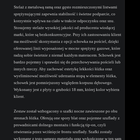
Stelaż z metalową ramą oraz gęsto rozmieszczonymi listwami
sprężynującymi zapewnia stabilność i świetne podparcie, co
korzystnie wpływa na ciało w trakcie odpoczynku oraz snu.
Stosujemy stelaże wysokiej jakości od producenta wiodącej
marki, które są bezkonkurencyjne. Przy ich zastosowaniu klient
ma możliwość skorzystania z opcji schowka na pościel, dzięki
oferowanej linii wyposażonej w mocne sprężyny gazowe, które
radzą sobie świetnie z niemal każdym materacem. Schowek jest
bardzo pojemny i sprawdzi się do przechowywania pościeli lub
innych rzeczy. Aby zachować estetykę lekkości łóżka oraz
wyeliminować możliwość uderzania stopą w elementy łóżka,
schowek jest pomniejszony względem korpusu dębowego.
Wykonany jest z płyty o grubości 18 mm, której kolor wybiera
klient.
Zestaw został wzbogacony o szafki nocne zawieszone po obu
stronach łóżka. Oferują one spory blat oraz pojemne szuflady z
prowadnicami dolnego montażu i funkcją tip-on, czyli
otwierania przez wciśnięcie frontu szuflady. Szafki zostały
wykonane z tego samego materiału oraz wykończone w ten sam