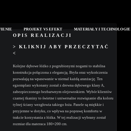
IENIE
PROJEKT VS EFEKT
MATERIAŁY I TECHNOLOGI
OPIS REALIZACJI
> KLIKNIJ ABY PRZECZYTAĆ
<
Kolejne dębowe łóżko z pogrubionymi nogami to stabilna
konstrukcja połączona z elegancją. Bryła oraz wykończenia
pozwalają na wpasowanie w niemal każdą aranżację. Ten
egzemplarz wykonany został z drewna dębowego klasy A,
zabezpieczonego bezbarwnym olejowoskiem. Wybór klientów
czarnej tkaniny to świetne i uniwersalne rozwiązanie dla koloru
tylnej ściany wezgłowia takiego łoża. Panele są miękkie i
przyjemne w dotyku, co wpływa na poprawę komfortu w
trakcie korzystania z łóżka. W tej realizacji wybrany został
rozmiar dla materaca 180×200 cm.