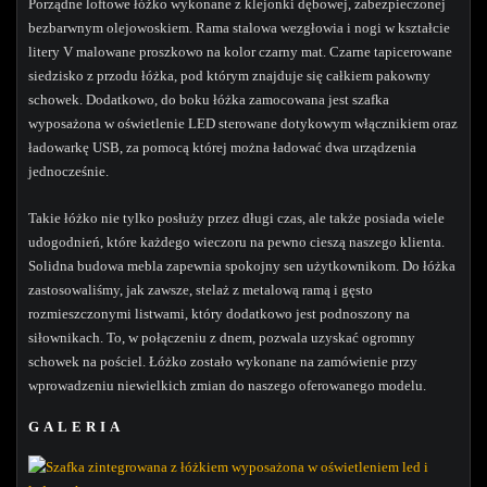
Porządne loftowe łóżko wykonane z klejonki dębowej, zabezpieczonej
bezbarwnym olejowoskiem. Rama stalowa wezgłowia i nogi w kształcie
litery V malowane proszkowo na kolor czarny mat. Czarne tapicerowane
siedzisko z przodu łóżka, pod którym znajduje się całkiem pakowny
schowek. Dodatkowo, do boku łóżka zamocowana jest szafka
wyposażona w oświetlenie LED sterowane dotykowym włącznikiem oraz
ładowarkę USB, za pomocą której można ładować dwa urządzenia
jednocześnie.
Takie łóżko nie tylko posłuży przez długi czas, ale także posiada wiele
udogodnień, które każdego wieczoru na pewno cieszą naszego klienta.
Solidna budowa mebla zapewnia spokojny sen użytkownikom. Do łóżka
zastosowaliśmy, jak zawsze, stelaż z metalową ramą i gęsto
rozmieszczonymi listwami, który dodatkowo jest podnoszony na
siłownikach. To, w połączeniu z dnem, pozwala uzyskać ogromny
schowek na pościel. Łóżko zostało wykonane na zamówienie przy
wprowadzeniu niewielkich zmian do naszego oferowanego modelu.
GALERIA