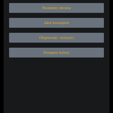
Parametry drewna
Jakie krawędzie
Olejowoski - korzyści
Dostępne kolory