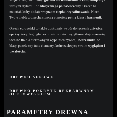
wnętrza. Jego naturalny,
głęboki odcień
doskonale komponuje
się z
różnymi stylami – od
klasycznego po nowoczesny
. Orzech to
materiał, który dodaje wnętrzom
ciepła i wyrafinowania.
Niech
Twoje meble z orzecha stworzą atmosferę pełną
klasy i harmonii.
Orzech europejski to także doskonały wybór do łączenia z
żywicą
epoksydową.
Jego gładka powierzchnia i wyjątkowe słoje stanowią
idealne tło
dla efektownych wypełnień żywicą.
Twórz unikalne
blaty, panele czy inne elementy, które zachwycą swoim
wyglądem i
trwałością.
DREWNO SUROWE
DREWNO POKRYTE BEZBARWNYM
OLEJOWOSKIEM
PARAMETRY DREWNA