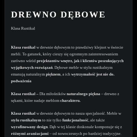
DREWNO DĘBOWE
Klasa Rustikal
Klasa rustikal
w drewnie dębowym to prawdziwy klejnot w świecie
mebli. To gatunek, który cieszy się ogromnym zainteresowaniem
zarówno wśród
projektantów wnętrz, jak i klientów poszukujących
wyjątkowych rozwiązań
. Dębowe meble w stylu rustikalnym
emanują naturalnym
pięknem
, a ich
wytrzymałość jest nie do.
podważenia
Klasa r
ustikal –
Dla miłośników
naturalnego piękna
– drewno z
sękami, które nadaje meblom
charakteru.
Klasa rustikal
w drewnie dębowym to nasza specjalność. Meble w
stylu rustikalnym
to nie tylko
funkcjonalność
, ale także
wyrafinowany design
. Dąb w tej klasie doskonale komponuje się z
różnymi aranżacjami
– od nowoczesnych po bardziej tradycyjne.