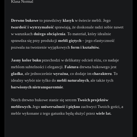
Klasa Normal
Drewno bukowe
to prawdziwy
klasyk
w świecie mebli. Jego
twardość i wytrzymałość
sprawiają, że doskonale radzi sobie nawet
w warunkach
dużego obciążenia
. To materiał, który idealnie
sprawdza się przy produkcji
mebli giętych
– jego elastyczność
pozwala na tworzenie wyjątkowych
form i kształtów.
Jasny kolor buku
przechodzi w delikatny odcień różu, co nadaje
meblom subtelności i elegancji.
Faktura
drewna bukowego jest
gładka
, ale jednocześnie
wyraźna
, co dodaje im
charakteru
. To
idealny wybór nie tylko do
mebli naturalnych
, ale także tych
barwionych nietransparentnie
.
Niech drewno bukowe stanie się sercem
Twoich
projektów
meblowych.
Jego
uniwersalność i piękno
zachwyci Twoich gości, a
meble wykonane z tego gatunku będą służyć przez
wiele lat.