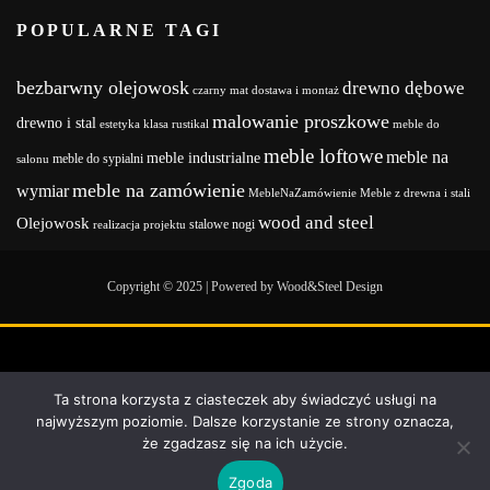
POPULARNE TAGI
bezbarwny olejowosk
drewno dębowe
czarny mat
dostawa i montaż
malowanie proszkowe
drewno i stal
estetyka
klasa rustikal
meble do
meble loftowe
meble na
meble industrialne
meble do sypialni
salonu
meble na zamówienie
wymiar
MebleNaZamówienie
Meble z drewna i stali
wood and steel
Olejowosk
stalowe nogi
realizacja projektu
Copyright © 2025 | Powered by Wood&Steel Design
Ta strona korzysta z ciasteczek aby świadczyć usługi na
najwyższym poziomie. Dalsze korzystanie ze strony oznacza,
że zgadzasz się na ich użycie.
Zgoda