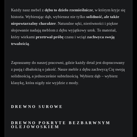
Każdy nasz mebel z
dębu to dzieło rzemieślnicze
, w którym kryje się
historia. Wybierając dąb, wybierasz nie tylko
solidność, ale także
niepowtarzalny charakter
. Naturalne sęki, nierówności i piękne
słojowanie nadają meblom z dębu wyjątkowy urok. To materiał,
który wiekami
przetrwał próbę
czasu i wciąż
zachwyca swoją
trwałością
.
Zapraszamy do naszej pracowni, gdzie każdy detal jest dopracowany
z pasją i dbałością o jakość. Nasze meble z dębu zachwycą Cię swoją
solidnością, a jednocześnie subtelnością. Wybierz dąb – wybierz
klasykę, która nigdy nie wyjdzie z mody.
DREWNO SUROWE
DREWNO POKRYTE BEZBARWNYM
OLEJOWOSKIEM