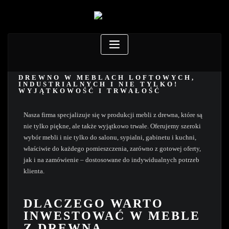
DREWNO W MEBLACH LOFTOWYCH,
INDUSTRIALNYCH I NIE TYLKO!
WYJĄTKOWOŚĆ I TRWAŁOŚĆ
Nasza firma specjalizuje się w produkcji mebli z drewna, które są
nie tylko piękne, ale także wyjątkowo trwałe. Oferujemy szeroki
wybór mebli i nie tylko do salonu, sypialni, gabinetu i kuchni,
właściwie do każdego pomieszczenia, zarówno z gotowej oferty,
jak i na zamówienie – dostosowane do indywidualnych potrzeb
klienta.
DLACZEGO WARTO
INWESTOWAĆ W MEBLE
Z DREWNA.