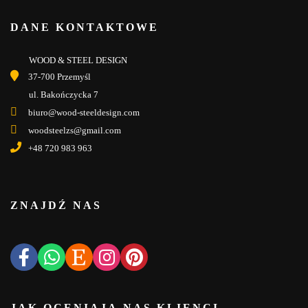
DANE KONTAKTOWE
WOOD & STEEL DESIGN
37-700 Przemyśl
ul. Bakończycka 7
biuro@wood-steeldesign.com
woodsteelzs@gmail.com
+48 720 983 963
ZNAJDŹ NAS
JAK OCENIAJĄ NAS KLIENCI