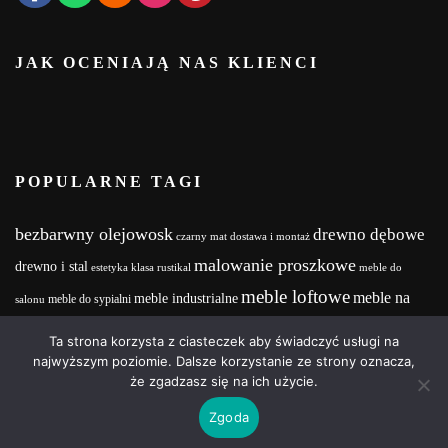
JAK OCENIAJĄ NAS KLIENCI
POPULARNE TAGI
bezbarwny olejowosk
drewno dębowe
czarny mat
dostawa i montaż
malowanie proszkowe
drewno i stal
estetyka
klasa rustikal
meble do
meble loftowe
meble na
meble industrialne
meble do sypialni
salonu
meble na zamówienie
wymiar
MebleNaZamówienie
Meble z drewna i stali
Ta strona korzysta z ciasteczek aby świadczyć usługi na
wood and steel
Olejowosk
stalowe nogi
najwyższym poziomie. Dalsze korzystanie ze strony oznacza,
realizacja projektu
że zgadzasz się na ich użycie.
Copyright © 2025 | Powered by Wood&Steel Design
Zgoda