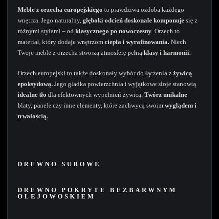
Meble z orzecha europejskiego
to prawdziwa ozdoba każdego
wnętrza. Jego naturalny,
głęboki odcień
doskonale komponuje
się z
różnymi stylami – od
klasycznego po nowoczesny
. Orzech to
materiał, który dodaje wnętrzom
ciepła i wyrafinowania.
Niech
Twoje meble z orzecha stworzą atmosferę pełną
klasy i harmonii.
Orzech europejski to także doskonały wybór do łączenia z
żywicą
epoksydową.
Jego gładka powierzchnia i wyjątkowe słoje stanowią
idealne tło
dla efektownych wypełnień żywicą.
Twórz unikalne
blaty, panele czy inne elementy, które zachwycą swoim
wyglądem i
trwałością.
DREWNO SUROWE
DREWNO POKRYTE BEZBARWNYM
OLEJOWOSKIEM