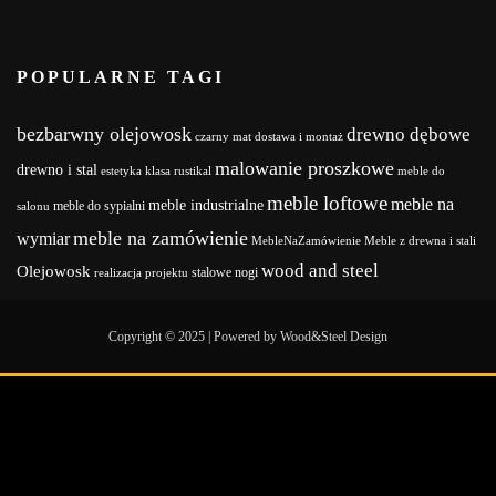
POPULARNE TAGI
bezbarwny olejowosk
drewno dębowe
czarny mat
dostawa i montaż
malowanie proszkowe
drewno i stal
estetyka
klasa rustikal
meble do
meble loftowe
meble na
meble industrialne
meble do sypialni
salonu
meble na zamówienie
wymiar
MebleNaZamówienie
Meble z drewna i stali
wood and steel
Olejowosk
stalowe nogi
realizacja projektu
Copyright © 2025 | Powered by Wood&Steel Design