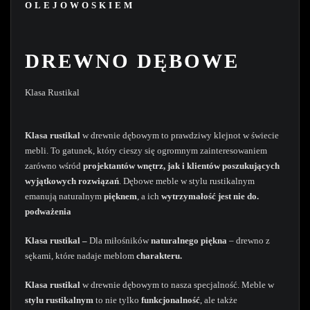
OLEJOWOSKIEM
DREWNO DĘBOWE
Klasa Rustikal
Klasa rustikal
w drewnie dębowym to prawdziwy klejnot w świecie
mebli. To gatunek, który cieszy się ogromnym zainteresowaniem
zarówno wśród
projektantów wnętrz, jak i klientów poszukujących
wyjątkowych rozwiązań
. Dębowe meble w stylu rustikalnym
emanują naturalnym
pięknem
, a ich
wytrzymałość jest nie do.
podważenia
Klasa r
ustikal –
Dla miłośników
naturalnego piękna
– drewno z
sękami, które nadaje meblom
charakteru.
Klasa rustikal
w drewnie dębowym to nasza specjalność. Meble w
stylu rustikalnym
to nie tylko
funkcjonalność
, ale także