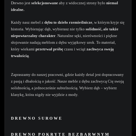
Drewno jest
selekcjonowane
aby z widocznej strony było
niemal
idealne.
Każdy nasz mebel z
dębu to dzieło rzemieślnicze
, w którym kryje się
historia. Wybierając dąb, wybierasz nie tylko
solidność, ale także
niepowtarzalny charakter
. Naturalne sęki, nierówności i piękne
słojowanie nadają meblom z dębu wyjątkowy urok. To materiał,
który wiekami
przetrwał próbę
czasu i wciąż
zachwyca swoją
trwałością
.
Zapraszamy do naszej pracowni, gdzie każdy detal jest dopracowany
z pasją i dbałością o jakość. Nasze meble z dębu zachwycą Cię swoją
solidnością, a jednocześnie subtelnością. Wybierz dąb – wybierz
klasykę, która nigdy nie wyjdzie z mody.
DREWNO SUROWE
DREWNO POKRYTE BEZBARWNYM