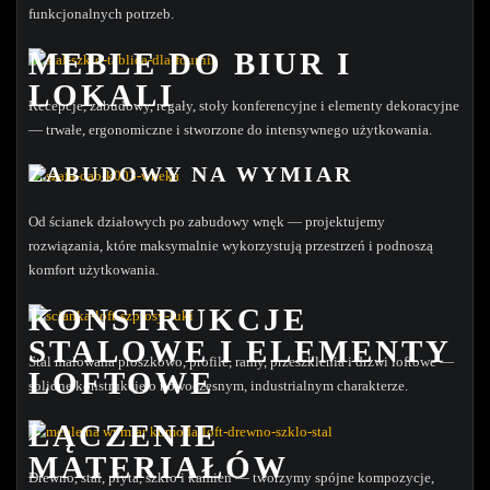
funkcjonalnych potrzeb.
MEBLE DO BIUR I
LOKALI
Recepcje, zabudowy, regały, stoły konferencyjne i elementy dekoracyjne
— trwałe, ergonomiczne i stworzone do intensywnego użytkowania.
ZABUDOWY NA WYMIAR
Od ścianek działowych po zabudowy wnęk — projektujemy
rozwiązania, które maksymalnie wykorzystują przestrzeń i podnoszą
komfort użytkowania.
KONSTRUKCJE
STALOWE I ELEMENTY
Stal malowana proszkowo, profile, ramy, przeszklenia i drzwi loftowe —
LOFTOWE
solidne konstrukcje o nowoczesnym, industrialnym charakterze.
ŁĄCZENIE
MATERIAŁÓW
Drewno, stal, płyta, szkło i kamień — tworzymy spójne kompozycje,