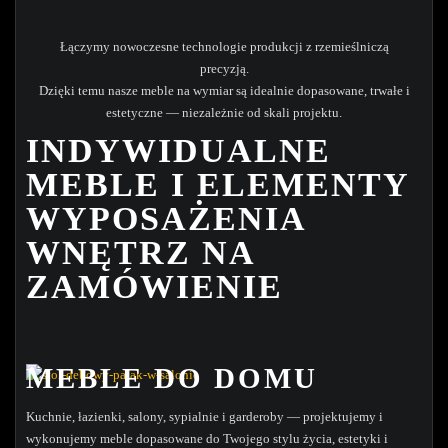
Łączymy nowoczesne technologie produkcji z rzemieślniczą
precyzją.
Dzięki temu nasze meble na wymiar są idealnie dopasowane, trwałe i
estetyczne — niezależnie od skali projektu.
INDYWIDUALNE
MEBLE I ELEMENTY
WYPOSAŻENIA
WNĘTRZ NA
ZAMÓWIENIE
MEBLE DO DOMU
Kuchnie, łazienki, salony, sypialnie i garderoby — projektujemy i
wykonujemy meble dopasowane do Twojego stylu życia, estetyki i