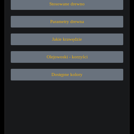
Stosowane drewno
Parametry drewna
Jakie krawędzie
Olejowoski - korzyści
Dostępne kolory