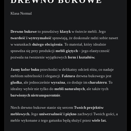
DREWNO BUKOWE
Klasa Normal
Drewno bukowe
to prawdziwy
klasyk
w świecie mebli. Jego
twardość i wytrzymałość
sprawiają, że doskonale radzi sobie nawet
w warunkach
dużego obciążenia
. To materiał, który idealnie
sprawdza się przy produkcji
mebli giętych
– jego elastyczność
pozwala na tworzenie wyjątkowych
form i kształtów.
Jasny kolor buku
przechodzi w delikatny odcień różu, co nadaje
meblom subtelności i elegancji.
Faktura
drewna bukowego jest
gładka
, ale jednocześnie
wyraźna
, co dodaje im
charakteru
. To
idealny wybór nie tylko do
mebli naturalnych
, ale także tych
barwionych nietransparentnie
.
Niech drewno bukowe stanie się sercem
Twoich
projektów
meblowych.
Jego
uniwersalność i piękno
zachwyci Twoich gości, a
meble wykonane z tego gatunku będą służyć przez
wiele lat.