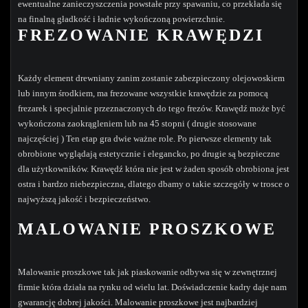
ewentualne zanieczyszczenia powstałe przy spawaniu, co przekłada się
na finalną gładkość i ładnie wykończoną powierzchnie.
FREZOWANIE KRAWĘDZI
Każdy element drewniany zanim zostanie zabezpieczony olejowoskiem
lub innym środkiem, ma frezowane wszystkie krawędzie za pomocą
frezarek i specjalnie przeznaczonych do tego frezów. Krawędź może być
wykończona zaokrągleniem lub na 45 stopni ( drugie stosowane
najczęściej ) Ten etap gra dwie ważne role. Po pierwsze elementy tak
obrobione wyglądają estetycznie i elegancko, po drugie są bezpieczne
dla użytkowników. Krawędź która nie jest w żaden sposób obrobiona jest
ostra i bardzo niebezpieczna, dlatego dbamy o takie szczegóły w trosce o
najwyższą jakość i bezpieczeństwo.
MALOWANIE PROSZKOWE
Malowanie proszkowe tak jak piaskowanie odbywa się w zewnętrznej
firmie która działa na rynku od wielu lat. Doświadczenie kadry daje nam
gwarancję dobrej jakości. Malowanie proszkowe jest najbardziej