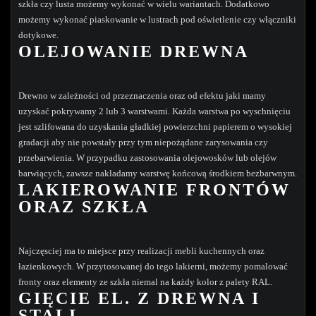
szkła czy lusta możemy wykonać w wielu wariantach. Dodatkowo
możemy wykonać piaskowanie w lustrach pod oświetlenie czy włączniki
dotykowe.
OLEJOWANIE DREWNA
Drewno w zależności od przeznaczenia oraz od efektu jaki mamy
uzyskać pokrywamy 2 lub 3 warstwami. Każda warstwa po wyschnięciu
jest szlifowana do uzyskania gładkiej powierzchni papierem o wysokiej
gradacji aby nie powstały przy tym niepożądane zarysowania czy
przebarwienia. W przypadku zastosowania olejowosków lub olejów
barwiących, zawsze nakładamy warstwę końcową środkiem bezbarwnym.
LAKIEROWANIE FRONTÓW
ORAZ SZKŁA
Najczęsciej ma to miejsce przy realizacji mebli kuchennych oraz
łazienkowych. W przytosowanej do tego lakierni, możemy pomalować
fronty oraz elementy ze szkła niemal na każdy kolor z palety RAL.
GIĘCIE EL. Z DREWNA I
STALI