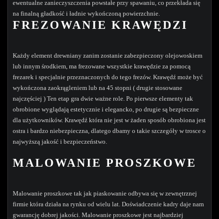
ewentualne zanieczyszczenia powstałe przy spawaniu, co przekłada się
na finalną gładkość i ładnie wykończoną powierzchnie.
FREZOWANIE KRAWĘDZI
Każdy element drewniany zanim zostanie zabezpieczony olejowoskiem
lub innym środkiem, ma frezowane wszystkie krawędzie za pomocą
frezarek i specjalnie przeznaczonych do tego frezów. Krawędź może być
wykończona zaokrągleniem lub na 45 stopni ( drugie stosowane
najczęściej ) Ten etap gra dwie ważne role. Po pierwsze elementy tak
obrobione wyglądają estetycznie i elegancko, po drugie są bezpieczne
dla użytkowników. Krawędź która nie jest w żaden sposób obrobiona jest
ostra i bardzo niebezpieczna, dlatego dbamy o takie szczegóły w trosce o
najwyższą jakość i bezpieczeństwo.
MALOWANIE PROSZKOWE
Malowanie proszkowe tak jak piaskowanie odbywa się w zewnętrznej
firmie która działa na rynku od wielu lat. Doświadczenie kadry daje nam
gwarancję dobrej jakości. Malowanie proszkowe jest najbardziej