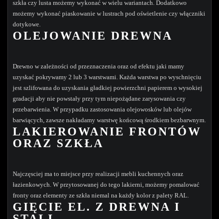
szkła czy lusta możemy wykonać w wielu wariantach. Dodatkowo
możemy wykonać piaskowanie w lustrach pod oświetlenie czy włączniki
dotykowe.
OLEJOWANIE DREWNA
Drewno w zależności od przeznaczenia oraz od efektu jaki mamy
uzyskać pokrywamy 2 lub 3 warstwami. Każda warstwa po wyschnięciu
jest szlifowana do uzyskania gładkiej powierzchni papierem o wysokiej
gradacji aby nie powstały przy tym niepożądane zarysowania czy
przebarwienia. W przypadku zastosowania olejowosków lub olejów
barwiących, zawsze nakładamy warstwę końcową środkiem bezbarwnym.
LAKIEROWANIE FRONTÓW
ORAZ SZKŁA
Najczęsciej ma to miejsce przy realizacji mebli kuchennych oraz
łazienkowych. W przytosowanej do tego lakierni, możemy pomalować
fronty oraz elementy ze szkła niemal na każdy kolor z palety RAL.
GIĘCIE EL. Z DREWNA I
STALI