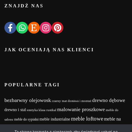
ZNAJDŹ NAS
JAK OCENIAJĄ NAS KLIENCI
POPULARNE TAGI
bezbarwny olejowosk
drewno dębowe
czarny mat
dostawa i montaż
malowanie proszkowe
drewno i stal
estetyka
klasa rustikal
meble do
meble loftowe
meble na
meble industrialne
meble do sypialni
salonu
meble na zamówienie
wymiar
MebleNaZamówienie
Meble z drewna i stali
Ta strona korzysta z ciasteczek aby świadczyć usługi na