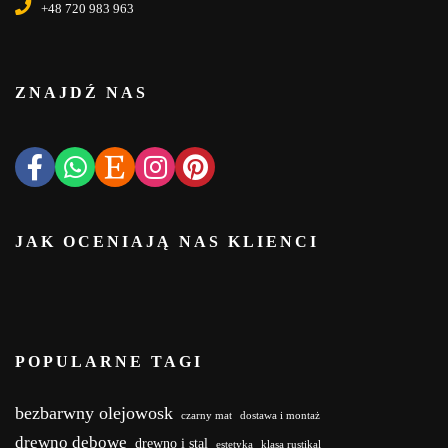
+48 720 983 963
ZNAJDŹ NAS
JAK OCENIAJĄ NAS KLIENCI
POPULARNE TAGI
bezbarwny olejowosk
czarny mat
dostawa i montaż
drewno dębowe
drewno i stal
estetyka
klasa rustikal