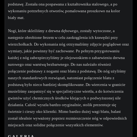
podstawę. Została ona pospawana z kształtownika stalowego, a po
wykonaniu potrzebnych otworów, pomalowana proszkowo na kolor
biały mat.
Nogi, które skleiliśmy z drewna dębowego, zostały wytoczone, a
następnie obrobione frezem w celu zaokrąglenia ich krawędzi przy
wierzchołkach. Do wykonania nóg otrzymaliśmy zdjęcie poglądowe oraz
wymiary, jakie powinny być zachowane. Po pełnym przygotowaniu
każdej z nóg zabezpieczyliśmy je olejowoskiem o zabarwieniu drewna
surowego oraz warstwą bezbarwnego. Do nas należało również
połączenie podstawy z nogami oraz blatu z podstawą. Do nóg użyliśmy
naszych standardowych rozwiązań, natomiast połączenie blatu z
podstawą było nieco bardziej skomplikowane. Do wiercenia w granicie
musieliśmy zaopatrzyć się w specjalistyczne wiertła, a do kotwiczenia
gwintów użyć chemicznych środków klejących o podwyższonej sile
działania. Całość wyszła bardzo oryginalnie, stolik prezentuje się
świetnie i cieszy oko klientki. Mimo bardzo dużej wagi blatu, balast
został idealnie wyważony poprzez rozmieszczenie nóg w odpowiednich
miejscach oraz solidne połączenie wszystkich elementów.
GALERIA