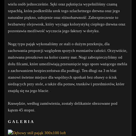
wielu osób jednocześnie. Sęki oraz pęknięcia wypełniliśmy czarną
szpachlą, która podkreśliła urok tego szlachetnego drewna oraz jego
naturalne piękno, usłojenie oraz różnobarwność. Zabezpieczenie to
bezbarwny olejowosk, który wyciąga kolorystykę ciepłego drewna oraz
pozostawia możliwość wyczucia jego faktury w dotyku.
Nogę typu pająk wykonaliśmy ze stali o dużym przekroju, dla
zachowania proporcji względem sporych rozmiarów całości. Oczywiście,
malowana proszkowo na kolor czarny mat. Nogi zabezpieczyliśmy od
dołu filcami, które umożliwiają przesunięcie tego sporo ważącego mebla
z zachowaniem bezpieczeństwa dla podłogi. Ten długi na 3 m blat
stanowi świetne miejsce dla wspólnych spotkań bez obawy o ścisk
siedzących przy stole, a także dla potraw, trunków i przedmiotów, które
znajdą się na jego blacie.
Krawędzie, według zamówienia, zostały delikatnie sfrezowane pod
kątem 45 stopni.
GALERIA