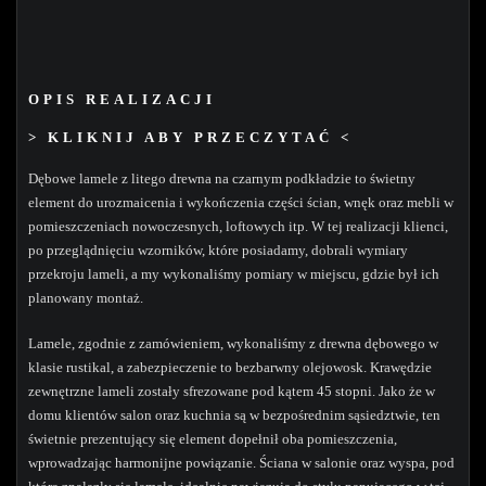
OPIS REALIZACJI
> KLIKNIJ ABY PRZECZYTAĆ <
Dębowe lamele z litego drewna na czarnym podkładzie to świetny
element do urozmaicenia i wykończenia części ścian, wnęk oraz mebli w
pomieszczeniach nowoczesnych, loftowych itp. W tej realizacji klienci,
po przeglądnięciu wzorników, które posiadamy, dobrali wymiary
przekroju lameli, a my wykonaliśmy pomiary w miejscu, gdzie był ich
planowany montaż.
Lamele, zgodnie z zamówieniem, wykonaliśmy z drewna dębowego w
klasie rustikal, a zabezpieczenie to bezbarwny olejowosk. Krawędzie
zewnętrzne lameli zostały sfrezowane pod kątem 45 stopni. Jako że w
domu klientów salon oraz kuchnia są w bezpośrednim sąsiedztwie, ten
świetnie prezentujący się element dopełnił oba pomieszczenia,
wprowadzając harmonijne powiązanie. Ściana w salonie oraz wyspa, pod