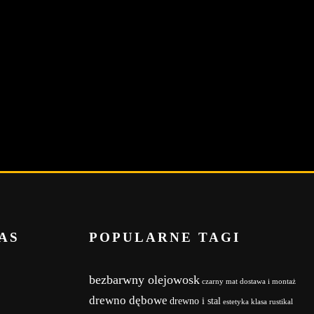
AS
POPULARNE TAGI
bezbarwny olejowosk
czarny mat
dostawa i montaż
drewno dębowe
drewno i stal
estetyka
klasa rustikal