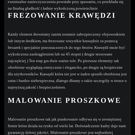
ewentualne zanieczyszczenia powstałe przy spawaniu, co przekłada się
na finalną gładkość i ładnie wykończoną powierzchnie.
FREZOWANIE KRAWĘDZI
Każdy element drewniany zanim zostanie zabezpieczony olejowoskiem
lub innym środkiem, ma frezowane wszystkie krawędzie za pomocą
frezarek i specjalnie przeznaczonych do tego frezów. Krawędź może być
wykończona zaokrągleniem lub na 45 stopni ( drugie stosowane
najczęściej ) Ten etap gra dwie ważne role. Po pierwsze elementy tak
obrobione wyglądają estetycznie i elegancko, po drugie są bezpieczne
dla użytkowników. Krawędź która nie jest w żaden sposób obrobiona jest
ostra i bardzo niebezpieczna, dlatego dbamy o takie szczegóły w trosce o
najwyższą jakość i bezpieczeństwo.
MALOWANIE PROSZKOWE
Malowanie proszkowe tak jak piaskowanie odbywa się w zewnętrznej
firmie która działa na rynku od wielu lat. Doświadczenie kadry daje nam
gwarancję dobrej jakości. Malowanie proszkowe jest najbardziej