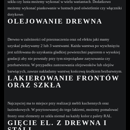
szkła czy lusta możemy wykonać w wielu wariantach. Dodatkowo
możemy wykonać piaskowanie w lustrach pod oświetlenie czy włączniki
dotykowe.
OLEJOWANIE DREWNA
Drewno w zależności od przeznaczenia oraz od efektu jaki mamy
uzyskać pokrywamy 2 lub 3 warstwami. Każda warstwa po wyschnięciu
jest szlifowana do uzyskania gładkiej powierzchni papierem o wysokiej
gradacji aby nie powstały przy tym niepożądane zarysowania czy
przebarwienia. W przypadku zastosowania olejowosków lub olejów
barwiących, zawsze nakładamy warstwę końcową środkiem bezbarwnym.
LAKIEROWANIE FRONTÓW
ORAZ SZKŁA
Najczęsciej ma to miejsce przy realizacji mebli kuchennych oraz
łazienkowych. W przytosowanej do tego lakierni, możemy pomalować
fronty oraz elementy ze szkła niemal na każdy kolor z palety RAL.
GIĘCIE EL. Z DREWNA I
STALI