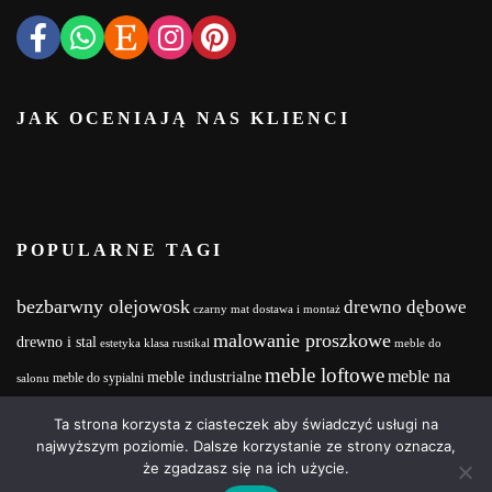
JAK OCENIAJĄ NAS KLIENCI
POPULARNE TAGI
bezbarwny olejowosk
drewno dębowe
czarny mat
dostawa i montaż
malowanie proszkowe
drewno i stal
estetyka
klasa rustikal
meble do
meble loftowe
meble na
meble industrialne
meble do sypialni
salonu
meble na zamówienie
wymiar
MebleNaZamówienie
Meble z drewna i stali
Ta strona korzysta z ciasteczek aby świadczyć usługi na
wood and steel
Olejowosk
stalowe nogi
najwyższym poziomie. Dalsze korzystanie ze strony oznacza,
realizacja projektu
że zgadzasz się na ich użycie.