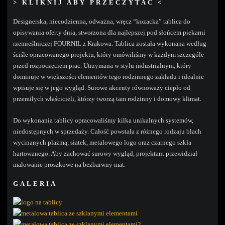
> KLIKNIJ ABY PRZECZYTAĆ <
Designerska, niecodzienna, odważna, wręcz “kozacka” tablica do
opisywania oferty dnia, stworzona dla najlepszej pod słońcem piekarni
rzemieślniczej FOURNIL z Krakowa. Tablica została wykonana według
ściśle opracowanego projektu, który omówiliśmy w każdym szczególe
przed rozpoczęciem prac. Utrzymana w stylu industrialnym, który
dominuje w większości elementów tego rodzinnego zakładu i idealnie
wpisuje się w jego wygląd. Surowe akcenty równoważy ciepło od
przemiłych właścicieli, którzy tworzą tam rodzinny i domowy klimat.
Do wykonania tablicy opracowaliśmy kilka unikalnych systemów,
niedostępnych w sprzedaży. Całość powstała z różnego rodzaju blach
wycinanych plazmą, siatek, metalowego logo oraz czarnego szkła
hartowanego. Aby zachować surowy wygląd, projektant przewidział
malowanie proszkowe na bezbarwny mat.
GALERIA