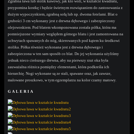
Zgrabna ława lub stolik kawowy, jak kto woli, w kształcie kwadratu,
przypomina kostkę i będzie świetnym rozwiązaniem do zastosowania z
dużym wypoczynkiem, zgrabną sofą lub np. dwoma fotelami. Blat o
grubości 3 cm wykonany jest z drewna dębowego i zabezpieczony
olejowoskiem. Pod blatem wkomponowana została półka, która ma
pomniejszone wymiary względem górnego blatu i jest zamontowana na
uchwytach spawanych do nóg, skierowanych pod kątem ku środkowi
stolika. Półka również wykonana jest z drewna dębowego i
zabezpieczona w ten sam sposób co blat. Do jej wykonania użyliśmy
jednak nieco cieńszego drewna, aby na pierwszy rzut oka była
zauważalna różnica pomiędzy elementami, która podkreśla ich
hierarchię. Nogi wykonane są ze stali, spawane oraz, jak zawsze,
malowane proszkowo, w tym egzemplarzu na kolor czarny matowy.
GALERIA