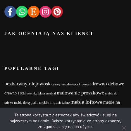
JAK OCENIAJĄ NAS KLIENCI
POPULARNE TAGI
bezbarwny olejowosk
drewno dębowe
czarny mat
dostawa i montaż
malowanie proszkowe
drewno i stal
estetyka
klasa rustikal
meble do
meble loftowe
meble na
meble industrialne
meble do sypialni
salonu
meble na zamówienie
wymiar
MebleNaZamówienie
Meble z drewna i stali
Ta strona korzysta z ciasteczek aby świadczyć usługi na
wood and steel
Olejowosk
stalowe nogi
najwyższym poziomie. Dalsze korzystanie ze strony oznacza,
realizacja projektu
że zgadzasz się na ich użycie.