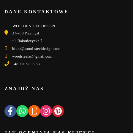
DANE KONTAKTOWE
WOOD & STEEL DESIGN
37-700 Przemyśl
ul. Bakończycka 7
biuro@wood-steeldesign.com
woodsteelzs@gmail.com
+48 720 983 963
ZNAJDŹ NAS
JAK OCENIAJĄ NAS KLIENCI