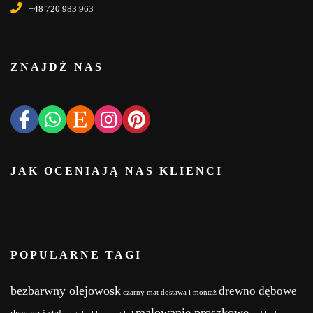
+48 720 983 963
ZNAJDŹ NAS
JAK OCENIAJĄ NAS KLIENCI
POPULARNE TAGI
bezbarwny olejowosk
drewno dębowe
czarny mat
dostawa i montaż
malowanie proszkowe