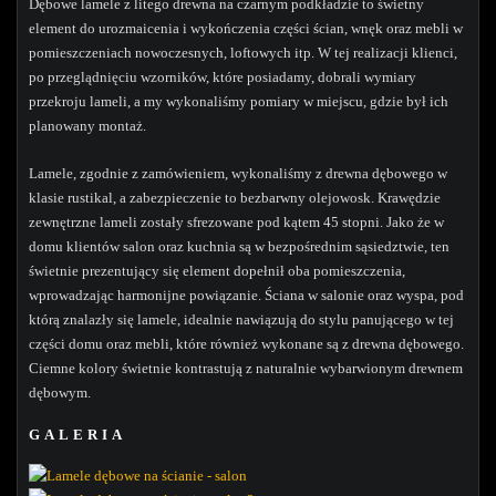
Dębowe lamele z litego drewna na czarnym podkładzie to świetny
element do urozmaicenia i wykończenia części ścian, wnęk oraz mebli w
pomieszczeniach nowoczesnych, loftowych itp. W tej realizacji klienci,
po przeglądnięciu wzorników, które posiadamy, dobrali wymiary
przekroju lameli, a my wykonaliśmy pomiary w miejscu, gdzie był ich
planowany montaż.
Lamele, zgodnie z zamówieniem, wykonaliśmy z drewna dębowego w
klasie rustikal, a zabezpieczenie to bezbarwny olejowosk. Krawędzie
zewnętrzne lameli zostały sfrezowane pod kątem 45 stopni. Jako że w
domu klientów salon oraz kuchnia są w bezpośrednim sąsiedztwie, ten
świetnie prezentujący się element dopełnił oba pomieszczenia,
wprowadzając harmonijne powiązanie. Ściana w salonie oraz wyspa, pod
którą znalazły się lamele, idealnie nawiązują do stylu panującego w tej
części domu oraz mebli, które również wykonane są z drewna dębowego.
Ciemne kolory świetnie kontrastują z naturalnie wybarwionym drewnem
dębowym.
GALERIA