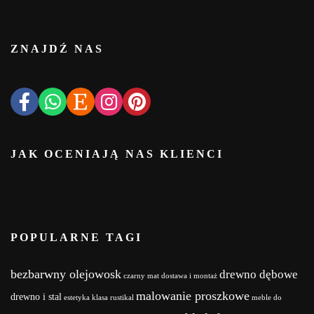
ZNAJDŹ NAS
JAK OCENIAJĄ NAS KLIENCI
POPULARNE TAGI
bezbarwny olejowosk
drewno dębowe
czarny mat
dostawa i montaż
malowanie proszkowe
drewno i stal
estetyka
klasa rustikal
meble do