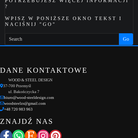
POTRZEBUJESZ WIĘCEJ INFORMACJI
?
WPISZ W PONIŻSZE OKNO TEKST I
NACIŚNIJ "GO"
Go
DANE KONTAKTOWE
WOOD & STEEL DESIGN
37-700 Przemyśl
ul. Bakończycka 7
biuro@wood-steeldesign.com
woodsteelzs@gmail.com
+48 720 983 963
ZNAJDŹ NAS